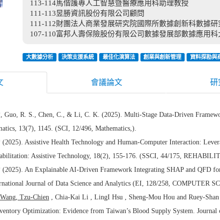
113-114馬偕護專人工智慧暨醫療應用科助理教授
111-113昱勝資訊股份有限公司顧問
111-112財團法人商業發展研究院國際所數據創新科數據研
107-110富邦人壽保險股份有限公司數據發展部數據應用
大數據分析
決策支援系統
最佳化演算法
創業與創新管理
資料探勘與
文
會議論文
研
, Guo, R. S., Chen, C., & Li, C. K. (2025). Multi-Stage Data-Driven Framew
atics, 13(7), 1145. (SCI, 12/496, Mathematics,).
* (2025). Assistive Health Technology and Human-Computer Interaction: Lever
habilitation: Assistive Technology, 18(2), 155-176. (SSCI, 44/175, REHABIL
* (2025). An Explainable AI-Driven Framework Integrating SHAP and QFD fo
ternational Journal of Data Science and Analytics (EI, 128/258, COMP
Wang, Tzu-Chien
, Chia-Kai Li , LingI Hsu , Sheng-Mou Hou and Ruey-Shan A
nventory Optimization: Evidence from Taiwan’s Blood Supply System. Journa