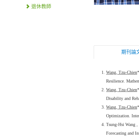
退休教師
期刊論
Wang, Tzu-Chien
*
Resilience. Mathem
Wang, Tzu-Chien
Disability and Re
Wang, Tzu-Chien
Optimization. In
Tsung-Hsi Wang ,
Forecasting and I