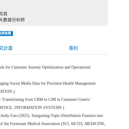
究員
科大數據分析師
商業智慧
究計畫
專利
ork for Customer Journey Optimization and Operational
aging Social Media Data for Precision Health Management.
ITATION ).
r Transitioning from CRM to CJM in Customer-Centric
UTER SCIENCE, INFORMATION SYSTEMS )
ndy Guo (2025). Integrating Topic-Distribution Features into
l of the Formosan Medical Association (SCI, 60/333, MEDICINE,