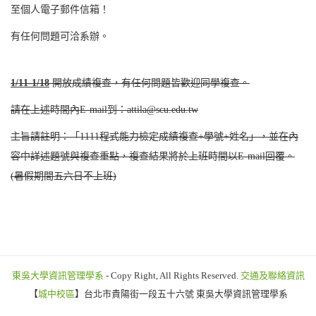
至個人電子郵件信箱！
有任何問題可洽系辦。
1/11-1/18
開放成績複查，有任何問題皆歡迎同學複查。
請在上述時間內E-mail到：attila@scu.edu.tw
主旨請註明：「1111程式能力檢定成績複查+學號+姓名」，並在內
容中詳述題號與複查重點，複查結果將於上班時間以E-mail回覆。
(暑假期間五六日不上班)
東吳大學資訊管理學系
- Copy Right, All Rights Reserved.
交通及聯絡資訊
【
城中校區
】台北市貴陽街一段五十六號 東吳大學資訊管理學系