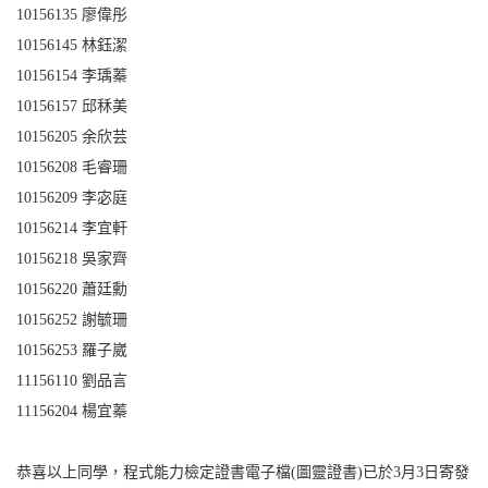
10156135
廖偉彤
10156145
林鈺潔
10156154
李瑀蓁
10156157
邱秝美
10156205
余欣芸
10156208
毛睿珊
10156209
李宓庭
10156214
李宜軒
10156218
吳家齊
10156220
蕭廷勳
10156252
謝毓珊
10156253
羅子崴
11156110
劉品言
11156204
楊宜蓁
恭喜以上同學，程式能力檢定證書電子檔(圖靈證書)已於3月3日寄發