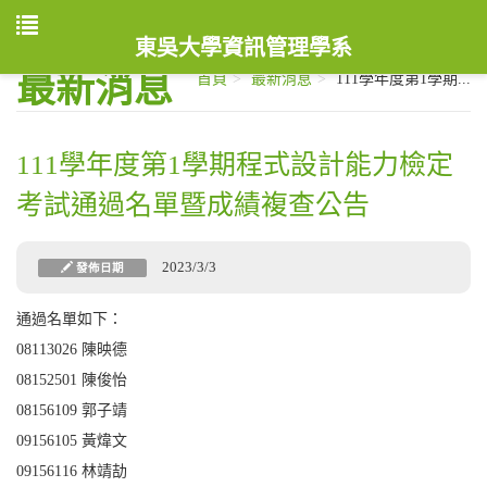
東吳大學資訊管理學系
最新消息
首頁
最新消息
111學年度第1學期...
111學年度第1學期程式設計能力檢定
考試通過名單暨成績複查公告
2023/3/3
發佈日期
通過名單如下：
08113026
陳映德
08152501
陳俊怡
08156109
郭子靖
09156105
黃煒文
09156116
林靖劼