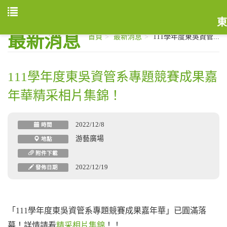
東
最新消息
首頁
最新消息
111學年度東吳資管...
111學年度東吳資管系專題競賽成果嘉
年華精采相片集錦！
2022/12/8
時間
游藝廣場
地點
附件下載
2022/12/19
發佈日期
「111學年度東吳資管系專題競
賽
成果嘉年華」已圓滿落
幕！
詳情請看
精采相片集錦
！！