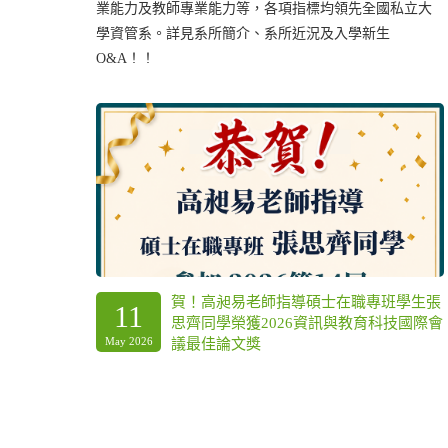
私立大
生可依興趣與未來發展，有系統的學習。並規劃一學年
「專題實驗」總結性課程，統整四年所學的專業知識於
實務應用上，以縮短學用落差，增進職場競爭力。
學生張
賀！114學年度專題競賽成果嘉年華獲獎
23
技國際會
名單！
Dec 2025