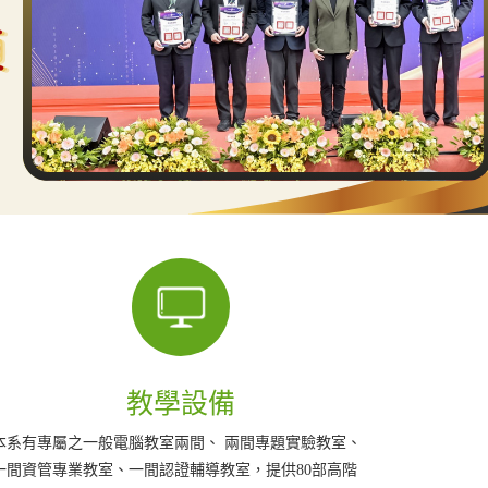
畢業生未來發展
國內工商業生產結構已從勞力密集轉向腦力密集的時
熱心系友
代，而現代化工商業競爭優勢的形成極為仰賴先進的資
義系友清