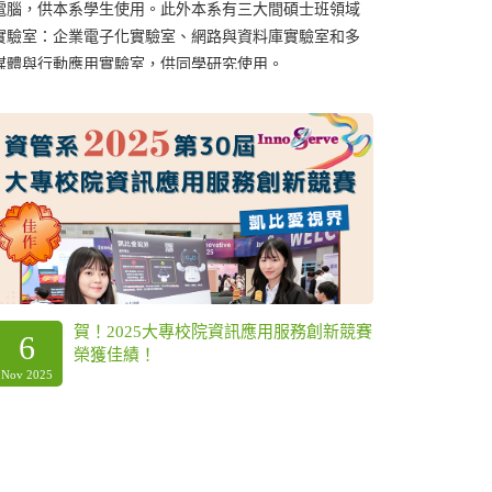
訊處理與創新的科技應用。根據經建會之報告指出，資
友獎助學
訊人才的需求量將急速增加，前途相當看好。 104人力銀
行統計，本系畢業生薪資高於全國私立大學資管系！
賀！本系林娟娟教授、朱蕙君教授、黃日
30
3
鉦教授 入榜2025全球前 2% 頂尖科學
Sep 2025
Jul 2025
家！