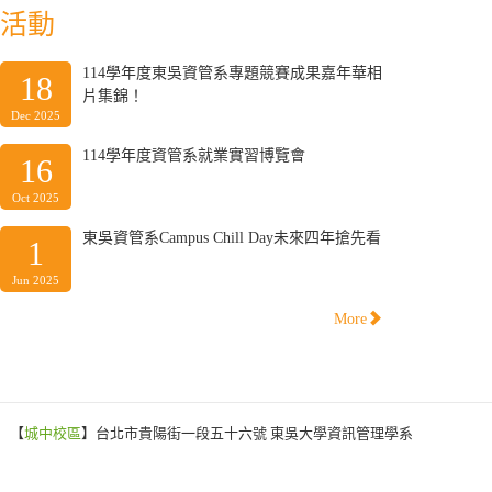
活動
114學年度東吳資管系專題競賽成果嘉年華相
18
片集錦！
Dec 2025
114學年度資管系就業實習博覽會
16
Oct 2025
東吳資管系Campus Chill Day未來四年搶先看
1
Jun 2025
More
【
城中校區
】台北市貴陽街一段五十六號 東吳大學資訊管理學系