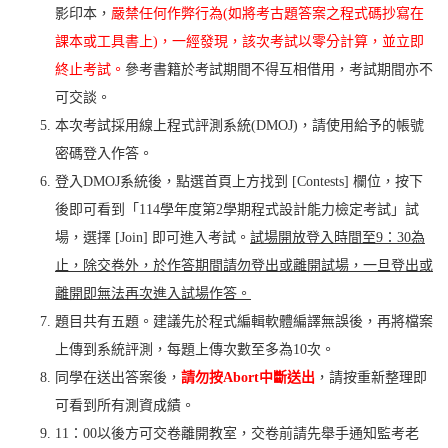
影印本，
嚴禁任何作弊行為(如將考古題答案之程式碼抄寫在
課本或工具書上)，一經發現，該次考試以零分計算，並立即
終止考試。
參考書籍於考試期間不得互相借用，考試期間亦不
可交談。
本次考試採用線上程式評測系統(DMOJ)，請使用給予的帳號
密碼登入作答。
登入DMOJ系統後，點選首頁上方找到 [Contests] 欄位，按下
後即可看到「114學年度第2學期程式設計能力檢定考試」試
場，選擇 [Join] 即可進入考試。
試場開放登入時間至
9
：
30
為
止，除交卷外，於作答期間請勿登出或離開試場，一旦登出或
離開即無法再次進入試場作答。
題目共有五題。建議先於程式編輯軟體編譯無誤後，再將檔案
上傳到系統評測，每題上傳次數至多為10次。
同學在送出答案後，
請勿按
Abort
中斷送出
，請按重新整理即
可看到所有測資成績。
11：00以後方可交卷離開教室，交卷前請先舉手通知監考老